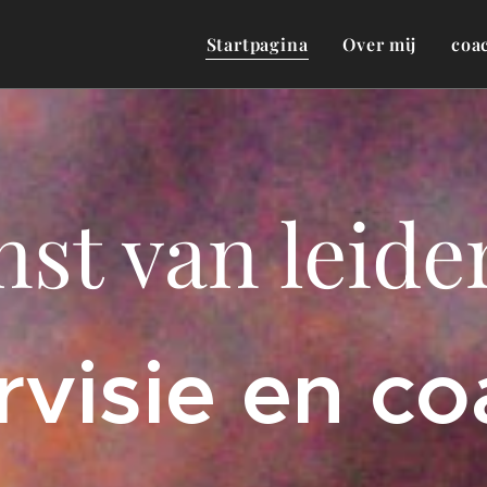
Startpagina
Over mij
coa
nst van leide
rvisie en c