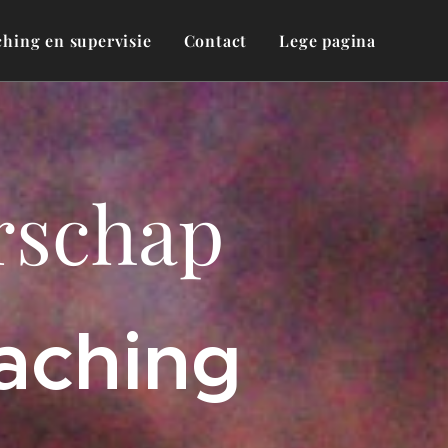
ching en supervisie
Contact
Lege pagina
rschap
oaching