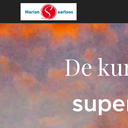
De ku
s
upe